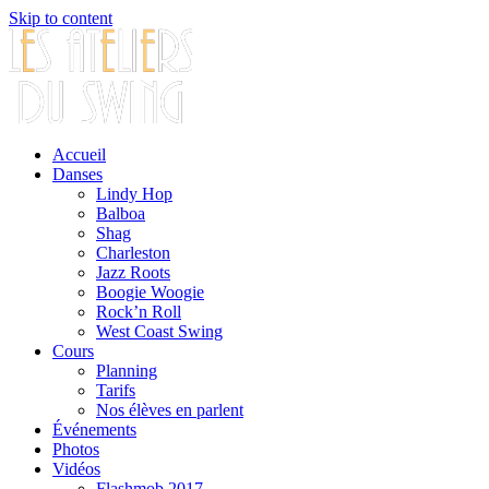
Skip to content
Accueil
Danses
Lindy Hop
Balboa
Shag
Charleston
Jazz Roots
Boogie Woogie
Rock’n Roll
West Coast Swing
Cours
Planning
Tarifs
Nos élèves en parlent
Événements
Photos
Vidéos
Flashmob 2017