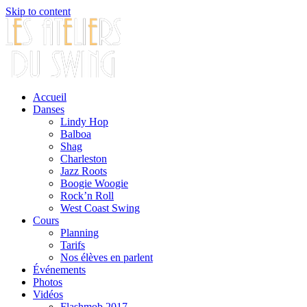
Skip to content
Accueil
Danses
Lindy Hop
Balboa
Shag
Charleston
Jazz Roots
Boogie Woogie
Rock’n Roll
West Coast Swing
Cours
Planning
Tarifs
Nos élèves en parlent
Événements
Photos
Vidéos
Flashmob 2017