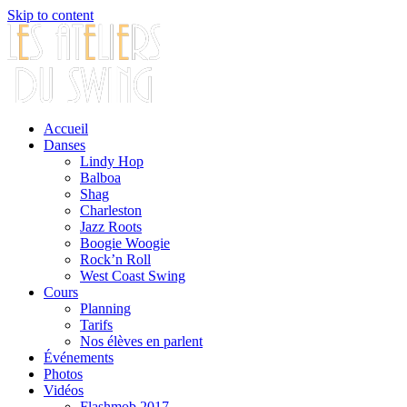
Skip to content
Accueil
Danses
Lindy Hop
Balboa
Shag
Charleston
Jazz Roots
Boogie Woogie
Rock’n Roll
West Coast Swing
Cours
Planning
Tarifs
Nos élèves en parlent
Événements
Photos
Vidéos
Flashmob 2017